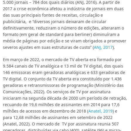
5.000 jornais – 784 dos quais diários (ANJ, 2016). A partir de
2017 a crise econômica afetou a indústria de jornais em duas
das suas principais fontes de receitas, circulação e
publicitária, e “diversos jornais deixaram de circular
definitivamente, reduziram o número de edições, alteraram o
formato (em geral de standard para berliner) diminuíram a
média de páginas por edição e se viram obrigados a promover
severos ajustes em suas estruturas de custo” (
ANJ, 2017
).
Em março de 2022, o mercado de TV aberta era formado por
9.584 canais de TV analógica e 13 mil de TV digital, dos quais
146 emissoras eram geradoras analógicas e 633 geradoras de
TV digital. O conjunto da TV aberta era constituído por 1.436
geradoras e retransmissoras de programação (Ministério das
Comunicações, 2022). Os serviços de TV por assinatura
iniciaram na segunda década de 2000 um período de retração,
recuando de 19,6 milhões de assinantes em 2014 para 17,6
milhões de acessos em dezembro de 2018 (
Anatel, 2019
) e
para 12,68 milhões de assinantes em setembro de 2022
(Anatel, 2022). O mercado de TV por assinatura reunia 507
operadoras, distribuídas via cabo (400), satélite (96) e micro-