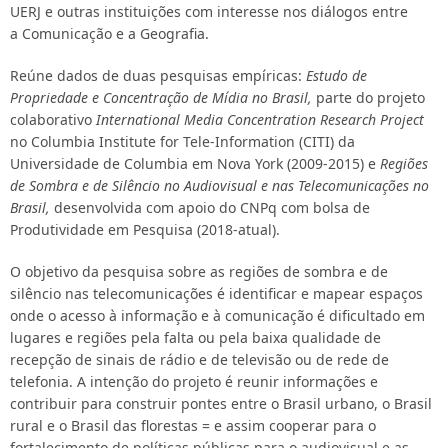
Portais
UERJ e outras instituições com interesse nos diálogos entre
a Comunicação e a Geografia.
TV Aberta
Reúne dados de duas pesquisas empíricas:
Estudo de
Propriedade e Concentração de Mídia no Brasil,
parte do projeto
colaborativo
International Media Concentration Research Project
TV Paga
no Columbia Institute for Tele-Information (CITI) da
Universidade de Columbia em Nova York (2009-2015) e
Regiões
de Sombra e de Silêncio no Audiovisual e nas Telecomunicações no
Rádio
Brasil,
desenvolvida com apoio do CNPq com bolsa de
Produtividade em Pesquisa (2018-atual).
Cinema
O objetivo da pesquisa sobre as regiões de sombra e de
silêncio nas telecomunicações é identificar e mapear espaços
Editoras
onde o acesso à informação e à comunicação é dificultado em
lugares e regiões pela falta ou pela baixa qualidade de
recepção de sinais de rádio e de televisão ou de rede de
Tel. Móvel
telefonia. A intenção do projeto é reunir informações e
contribuir para construir pontes entre o Brasil urbano, o Brasil
rural e o Brasil das florestas = e assim cooperar para o
Tel. Fixa
fortalecimento de políticas públicas para o audiovisual e as